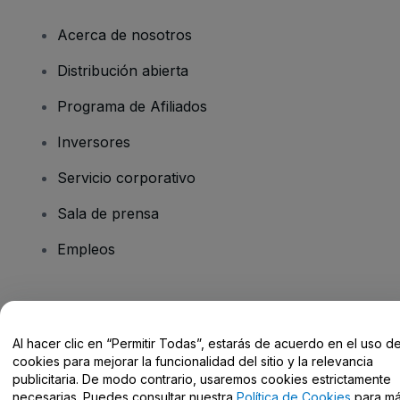
Acerca de nosotros
Distribución abierta
Programa de Afiliados
Inversores
Servicio corporativo
Sala de prensa
Empleos
¿Tienes alguna pregunta?
Al hacer clic en “Permitir Todas”, estarás de acuerdo en el uso d
Centro de Ayuda / Contacto
cookies para mejorar la funcionalidad del sitio y la relevancia
publicitaria. De modo contrario, usaremos cookies estrictamente
necesarias. Puedes consultar nuestra
Política de Cookies
para m