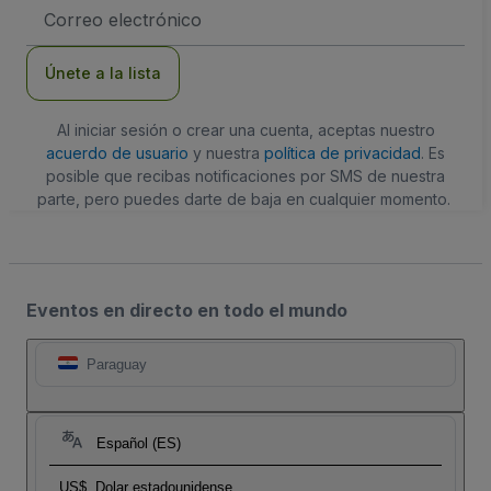
Dirección
de
correo
electrónico
Únete a la lista
Al iniciar sesión o crear una cuenta, aceptas nuestro
acuerdo de usuario
y nuestra
política de privacidad
. Es
posible que recibas notificaciones por SMS de nuestra
parte, pero puedes darte de baja en cualquier momento.
Eventos en directo en todo el mundo
Paraguay
Español (ES)
US$
Dolar estadounidense