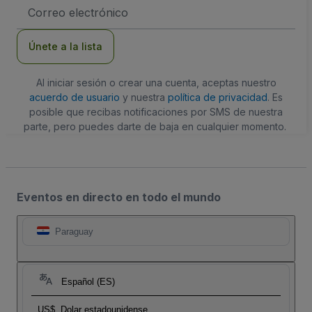
Dirección
de
correo
electrónico
Únete a la lista
Al iniciar sesión o crear una cuenta, aceptas nuestro
acuerdo de usuario
y nuestra
política de privacidad
. Es
posible que recibas notificaciones por SMS de nuestra
parte, pero puedes darte de baja en cualquier momento.
Eventos en directo en todo el mundo
Paraguay
Español (ES)
US$
Dolar estadounidense