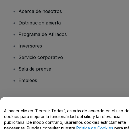
Acerca de nosotros
Distribución abierta
Programa de Afiliados
Inversores
Servicio corporativo
Sala de prensa
Empleos
¿Tienes alguna pregunta?
Al hacer clic en “Permitir Todas”, estarás de acuerdo en el uso d
Centro de Ayuda / Contacto
cookies para mejorar la funcionalidad del sitio y la relevancia
publicitaria. De modo contrario, usaremos cookies estrictamente
necesarias. Puedes consultar nuestra
Política de Cookies
para m