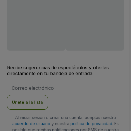
Recibe sugerencias de espectáculos y ofertas
directamente en tu bandeja de entrada
Dirección
de
correo
electrónico
Únete a la lista
Al iniciar sesión o crear una cuenta, aceptas nuestro
acuerdo de usuario
y nuestra
política de privacidad
. Es
posible que recibas notificaciones por SMS de nuestra