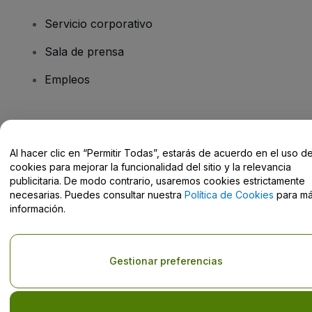
Servicio corporativo
Sala de prensa
Empleos
¿Tienes alguna pregunta?
Al hacer clic en “Permitir Todas”, estarás de acuerdo en el uso d
Centro de Ayuda / Contacto
cookies para mejorar la funcionalidad del sitio y la relevancia
publicitaria. De modo contrario, usaremos cookies estrictamente
necesarias. Puedes consultar nuestra
Política de Cookies
para m
información.
Derechos reservados © viagogo GmbH 2026
Datos de la Empresa
El uso de este sitio web constituye la aceptación de los
Términos y
Gestionar preferencias
Condiciones
, de la
Política de Privacidad
, de la
Política de Cookies
y de la
Política de Privacidad para Móviles
No compartir mi información personal ni tus opciones de
privacidad