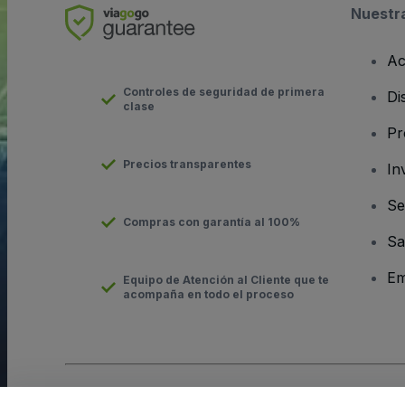
Nuestr
Ac
Controles de seguridad de primera
Di
clase
Pr
Precios transparentes
In
Se
Compras con garantía al 100%
Sa
Em
Equipo de Atención al Cliente que te
acompaña en todo el proceso