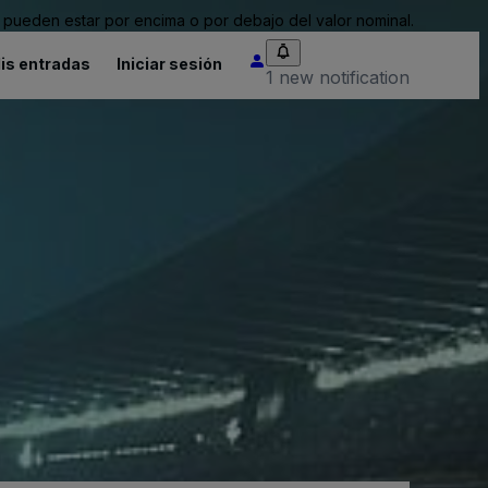
pueden estar por encima o por debajo del valor nominal.
is entradas
Iniciar sesión
1 new notification