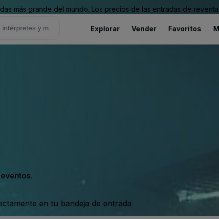
as más grande del mundo. Los precios de las entradas de reventa 
Explorar
Vender
Favoritos
M
s eventos.
rectamente en tu bandeja de entrada