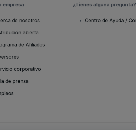
a empresa
¿Tienes alguna pregunta?
erca de nosotros
Centro de Ayuda / Co
stribución abierta
ograma de Afiliados
versores
rvicio corporativo
la de prensa
pleos