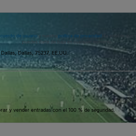
acuerdo de usuario
y nuestra
política de privacidad
. Es posible que
puedes darte de baja en cualquier momento.
allas, Dallas, 75237, EE.UU.
ar y vender entradas con el 100 % de seguridad.