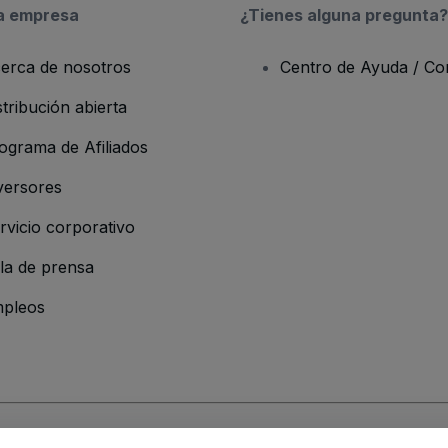
a empresa
¿Tienes alguna pregunta?
erca de nosotros
Centro de Ayuda / Co
stribución abierta
ograma de Afiliados
versores
rvicio corporativo
la de prensa
pleos