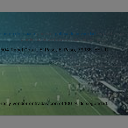
acuerdo de usuario
y nuestra
política de privacidad
. Es posible que
puedes darte de baja en cualquier momento.
1504 Rebel Court, El Paso, El Paso, 79936, EE.UU.
ar y vender entradas con el 100 % de seguridad.