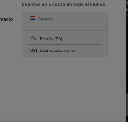
Eventos en directo en todo el mundo
ntacto
Paraguay
Español (ES)
US$
Dolar estadounidense