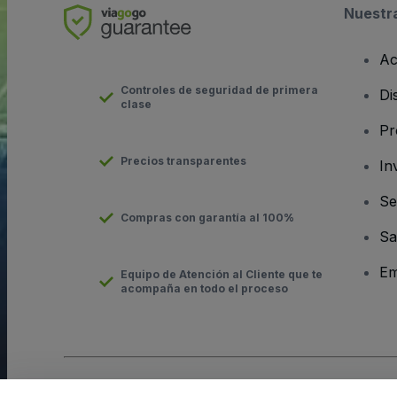
Nuestr
Ac
Controles de seguridad de primera
Di
clase
Pr
Precios transparentes
In
Se
Compras con garantía al 100%
Sa
Em
Equipo de Atención al Cliente que te
acompaña en todo el proceso