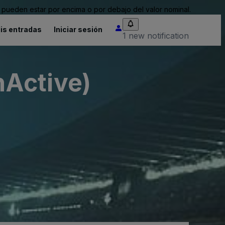
pueden estar por encima o por debajo del valor nominal.
is entradas
Iniciar sesión
1 new notification
nActive)