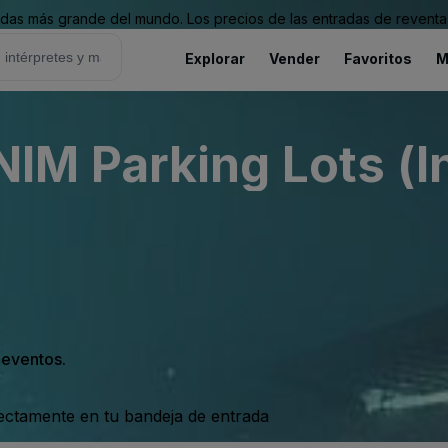
as más grande del mundo. Los precios de las entradas de reventa 
Explorar
Vender
Favoritos
M
M Parking Lots (I
s eventos.
rectamente en tu bandeja de entrada