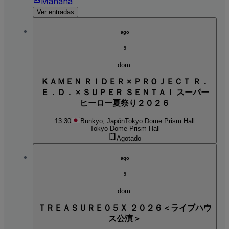
Mañana
Ver entradas
ago
9
dom.
ＫＡＭＥＮ ＲＩＤＥＲ × ＰＲＯＪＥＣＴ Ｒ．
Ｅ．Ｄ． × ＳＵＰＥＲ ＳＥＮＴＡＩ スーパー
ヒーロー夏祭り２０２６
13:30
Bunkyo, Japón
Tokyo Dome Prism Hall
Tokyo Dome Prism Hall
Agotado
ago
9
dom.
ＴＲＥＡＳＵＲＥ０５Ｘ ２０２６＜ライブハウ
ス公演＞