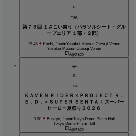
11
mar.
第７３回 よさこい祭り（パラソルシート・グル
ープエリア １部・２部）
19:45
Kochi, Japón
Yosakoi Matsuri Otesuji Venue
Yosakoi Matsuri Otesuji Venue
Agotado
ago
12
mié.
ＫＡＭＥＮ ＲＩＤＥＲ × ＰＲＯＪＥＣＴ Ｒ．
Ｅ．Ｄ． × ＳＵＰＥＲ ＳＥＮＴＡＩ スーパー
ヒーロー夏祭り２０２６
9:30
Bunkyo, Japón
Tokyo Dome Prism Hall
Tokyo Dome Prism Hall
Agotado