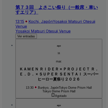
第７３回 よさこい祭り（一般席・車い
すエリア）
13:15
Kochi, Japón
Yosakoi Matsuri Otesuji
Venue
Yosakoi Matsuri Otesuji Venue
Ver entradas
ago
11
mar.
ＫＡＭＥＮ ＲＩＤＥＲ × ＰＲＯＪＥＣＴ Ｒ．
Ｅ．Ｄ． × ＳＵＰＥＲ ＳＥＮＴＡＩ スーパー
ヒーロー夏祭り２０２６
13:30
Bunkyo, Japón
Tokyo Dome Prism Hall
Tokyo Dome Prism Hall
Agotado
ago