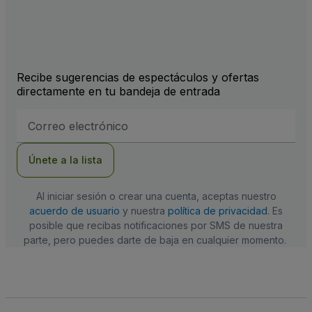
Recibe sugerencias de espectáculos y ofertas
directamente en tu bandeja de entrada
Dirección
de
correo
electrónico
Únete a la lista
Al iniciar sesión o crear una cuenta, aceptas nuestro
acuerdo de usuario
y nuestra
política de privacidad
. Es
posible que recibas notificaciones por SMS de nuestra
parte, pero puedes darte de baja en cualquier momento.