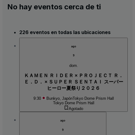
No hay eventos cerca de ti
226 eventos en todas las ubicaciones
ago
9
dom.
ＫＡＭＥＮ ＲＩＤＥＲ × ＰＲＯＪＥＣＴ Ｒ．
Ｅ．Ｄ． × ＳＵＰＥＲ ＳＥＮＴＡＩ スーパー
ヒーロー夏祭り２０２６
9:30
Bunkyo, Japón
Tokyo Dome Prism Hall
Tokyo Dome Prism Hall
Agotado
ago
9