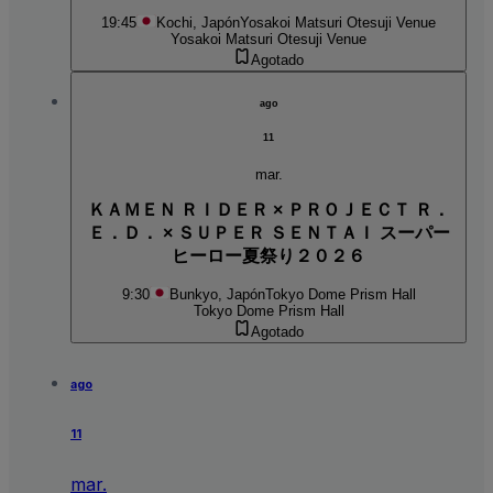
19:45
Kochi, Japón
Yosakoi Matsuri Otesuji Venue
Yosakoi Matsuri Otesuji Venue
Agotado
ago
11
mar.
ＫＡＭＥＮ ＲＩＤＥＲ × ＰＲＯＪＥＣＴ Ｒ．
Ｅ．Ｄ． × ＳＵＰＥＲ ＳＥＮＴＡＩ スーパー
ヒーロー夏祭り２０２６
9:30
Bunkyo, Japón
Tokyo Dome Prism Hall
Tokyo Dome Prism Hall
Agotado
ago
11
mar.