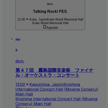
dom.
Talking Rock! FES.
11:00
Kobe, Japón
Kobe World Memorial Hall
Kobe World Memorial Hall
Agotado
ago
9
dom.
第４７回 霧島国際音楽祭 ファイナ
ル・オーケストラ・コンサート
13:00
Kagoshima, Japón
Kirishima
International Concert Hall (Miyama Conseru)
Main Hall
Kirishima International Concert Hall (Miyama
Conseru) Main Hall