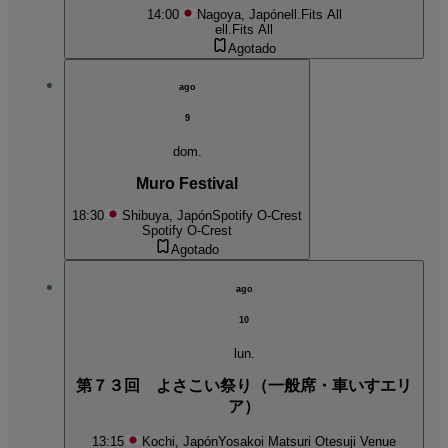
14:00
Nagoya, Japón
ell.Fits All
ell.Fits All
Agotado
ago
9
dom.
Muro Festival
18:30
Shibuya, Japón
Spotify O-Crest
Spotify O-Crest
Agotado
ago
10
lun.
第７３回 よさこい祭り（一般席・車いすエリ
ア）
13:15
Kochi, Japón
Yosakoi Matsuri Otesuji Venue