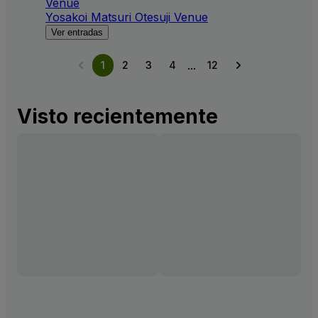
Venue
Yosakoi Matsuri Otesuji Venue
Ver entradas
...
1
2
3
4
12
Visto recientemente