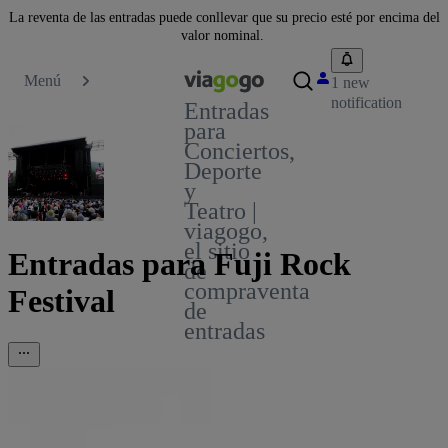
La reventa de las entradas puede conllevar que su precio esté por encima del
valor nominal.
Menú
1 new
notification
Entradas
para
Conciertos,
Deporte
y
Teatro |
viagogo,
el sitio
Entradas para Fuji Rock
de
compraventa
Festival
de
entradas