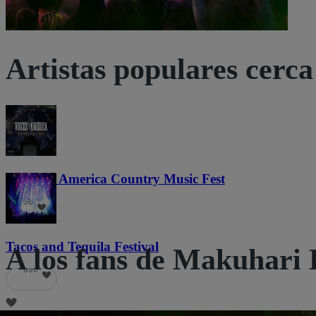
Artistas populares cerca 
Voices of America Country Music Fest
36
Tacos and Tequila Festival
A los fans de Makuhari 
690