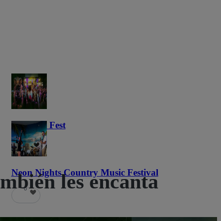
Haunted Fest
58
Neon Nights Country Music Festival
mbién les encanta
6