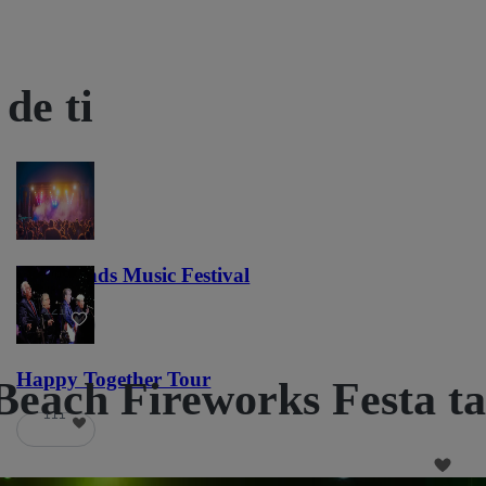
de ti
Lost Lands Music Festival
121
Happy Together Tour
Beach Fireworks Festa ta
111