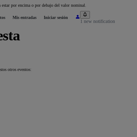
 estar por encima o por debajo del valor nominal.
tos
Mis entradas
Iniciar sesión
1 new notification
esta
tos otros eventos: