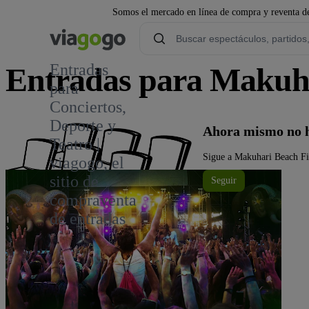
Somos el mercado en línea de compra y reventa de
Entradas
Entradas para Makuha
para
Conciertos,
Deporte y
Ahora mismo no h
Teatro |
Sigue a Makuhari Beach Fir
viagogo, el
sitio de
Seguir
compraventa
de entradas