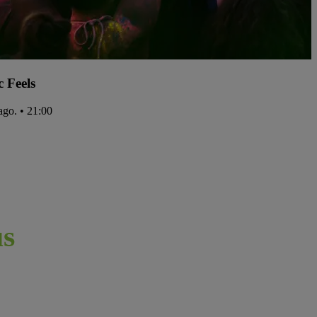
c Feels
ago. • 21:00
s