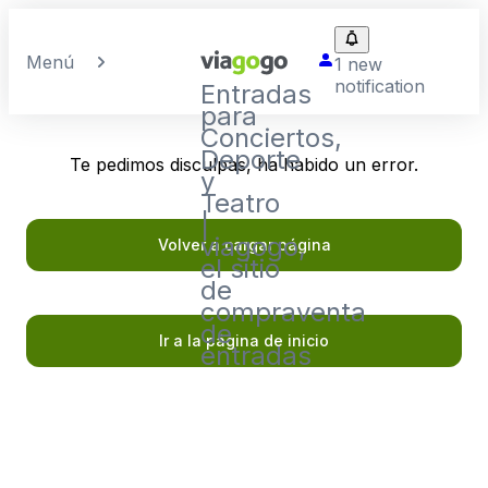
Menú
1 new
notification
Entradas
para
Conciertos,
Deporte
Te pedimos disculpas, ha habido un error.
y
Teatro
|
viagogo,
Volver a cargar página
el sitio
de
compraventa
de
Ir a la página de inicio
entradas