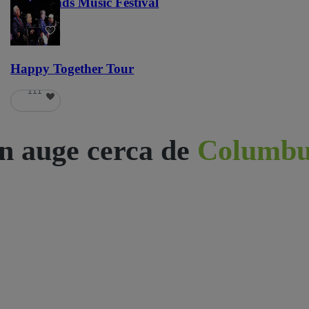
Lost Lands Music Festival
121
Happy Together Tour
111
n auge cerca de
Columbu