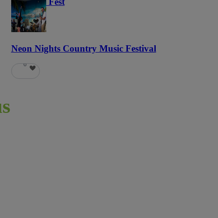
Haunted Fest
58
Neon Nights Country Music Festival
6
s