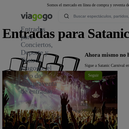
Somos el mercado en línea de compra y reventa de
Entradas
Entradas para Satanic
para
Conciertos,
1
Deporte y
Ahora mismo no h
Teatro |
Sigue a Satanic Carnival en
viagogo, el
sitio de
Seguir
compraventa
de entradas