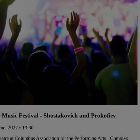
 Music Festival - Shostakovich and Prokofiev
 ene. 2027 • 19:30
atre at Columbus Association for the Performing Arts - Complex