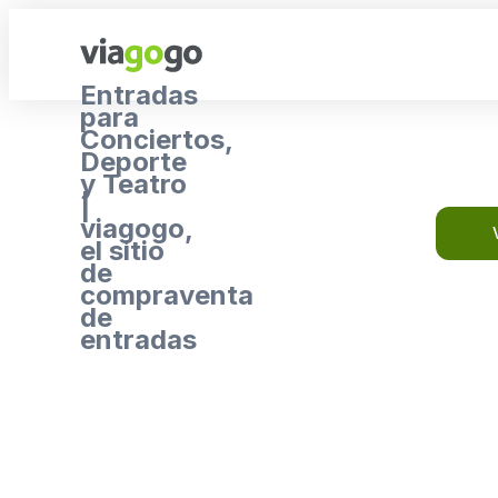
Entradas
para
Conciertos,
Deporte
y Teatro
|
viagogo,
el sitio
de
compraventa
de
entradas