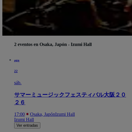
2 eventos en Osaka, Japón - Izumi Hall
ago
22
sáb.
サマーミュージックフェスティバル大阪２０
２６
17:00
Osaka, Japón
Izumi Hall
Izumi Hall
Ver entradas