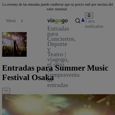
La reventa de las entradas puede conllevar que su precio esté por encima del
valor nominal.
Menú
1 new
notification
Entradas
para
Conciertos,
Deporte
y
Teatro |
viagogo,
el sitio
Entradas para Summer Music
de
compraventa
Festival Osaka
de
entradas