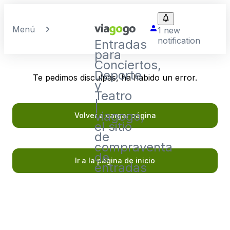
Menú
1 new
notification
Entradas
para
Conciertos,
Deporte
Te pedimos disculpas, ha habido un error.
y
Teatro
|
viagogo,
Volver a cargar página
el sitio
de
compraventa
de
Ir a la página de inicio
entradas