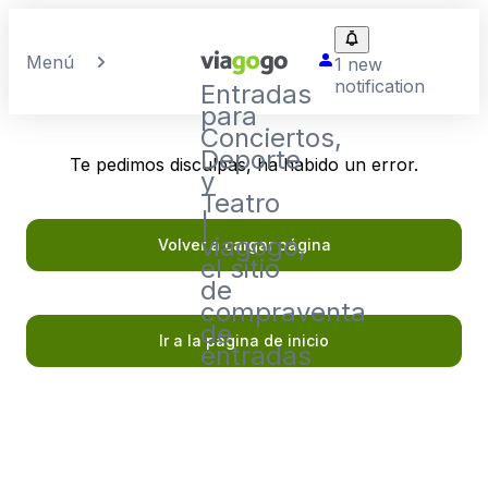
Menú
1 new
notification
Entradas
para
Conciertos,
Deporte
Te pedimos disculpas, ha habido un error.
y
Teatro
|
viagogo,
Volver a cargar página
el sitio
de
compraventa
de
Ir a la página de inicio
entradas