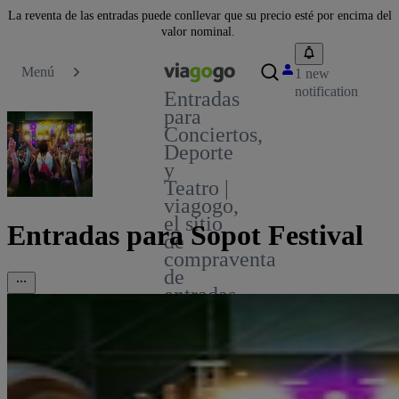
La reventa de las entradas puede conllevar que su precio esté por encima del
valor nominal.
Menú
1 new
notification
Entradas
para
Conciertos,
Deporte
y
Teatro |
viagogo,
el sitio
Entradas para Sopot Festival
de
compraventa
de
entradas