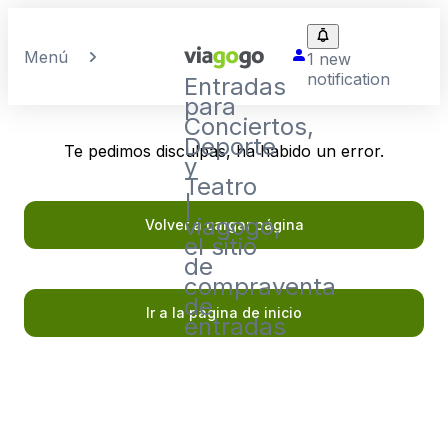
Menú
1 new
notification
Entradas
para
Conciertos,
Deporte
Te pedimos disculpas, ha habido un error.
y
Teatro
|
viagogo,
Volver a cargar página
el sitio
de
compraventa
de
Ir a la página de inicio
entradas