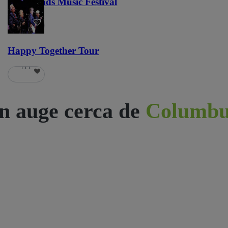
Lost Lands Music Festival
121
Happy Together Tour
111
n auge cerca de
Columbu