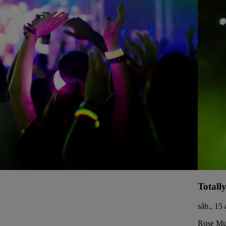
Totall
sáb., 15
Rose Mus