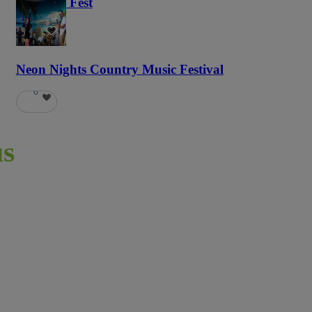
Haunted Fest
58
Neon Nights Country Music Festival
6
s