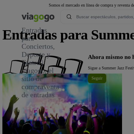
Somos el mercado en línea de compra y reventa de
Entradas
Entradas para Summer
para
Conciertos,
Deporte y
Ahora mismo no h
Teatro |
Sigue a Summer Jazz Festiv
viagogo, el
sitio de
Seguir
compraventa
de entradas