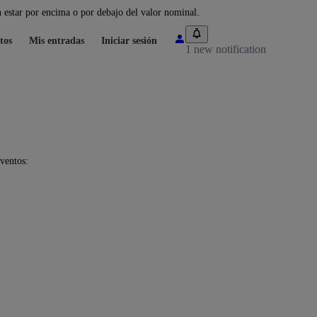
 estar por encima o por debajo del valor nominal.
tos
Mis entradas
Iniciar sesión
1 new notification
ventos: