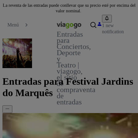
La reventa de las entradas puede conllevar que su precio esté por encima del
valor nominal.
Menú
1 new
notification
Entradas
para
Conciertos,
Deporte
y
Teatro |
viagogo,
el sitio
Entradas para Festival Jardins
de
compraventa
do Marquês
de
entradas