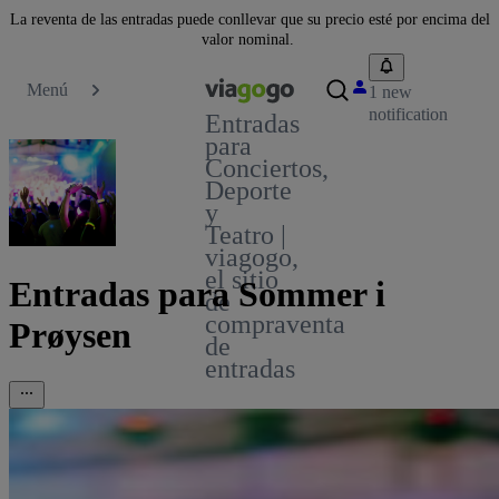
La reventa de las entradas puede conllevar que su precio esté por encima del
valor nominal.
Menú
1 new
notification
Entradas
para
Conciertos,
Deporte
y
Teatro |
viagogo,
el sitio
Entradas para Sommer i
de
compraventa
Prøysen
de
entradas