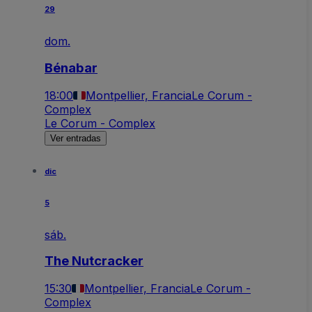
29
dom.
Bénabar
18:00
Montpellier, Francia
Le Corum -
Complex
Le Corum - Complex
Ver entradas
dic
5
sáb.
The Nutcracker
15:30
Montpellier, Francia
Le Corum -
Complex