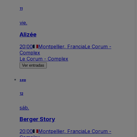
11
vie.
Alizée
20:00
Montpellier, Francia
Le Corum -
Complex
Le Corum - Complex
Ver entradas
sep
12
sáb.
Berger Story
20:00
Montpellier, Francia
Le Corum -