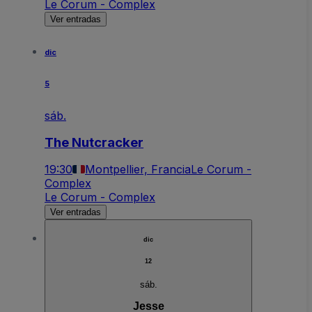
Le Corum - Complex
Ver entradas
dic
5
sáb.
The Nutcracker
19:30
Montpellier, Francia
Le Corum -
Complex
Le Corum - Complex
Ver entradas
dic
12
sáb.
Jesse