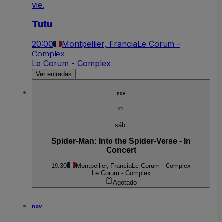
vie.
Tutu
20:00
Montpellier, Francia
Le Corum -
Complex
Le Corum - Complex
Ver entradas
nov
21
sáb.
Spider-Man: Into the Spider-Verse - In
Concert
19:30
Montpellier, Francia
Le Corum - Complex
Le Corum - Complex
Agotado
nov