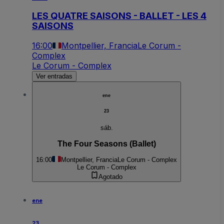
LES QUATRE SAISONS - BALLET - LES 4
SAISONS
16:00
Montpellier, Francia
Le Corum -
Complex
Le Corum - Complex
Ver entradas
ene
23
sáb.
The Four Seasons (Ballet)
16:00
Montpellier, Francia
Le Corum - Complex
Le Corum - Complex
Agotado
ene
23