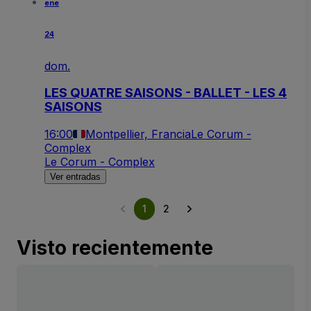
ene
24
dom.
LES QUATRE SAISONS - BALLET - LES 4
SAISONS
16:00
Montpellier, Francia
Le Corum -
Complex
Le Corum - Complex
Ver entradas
1
2
Visto recientemente