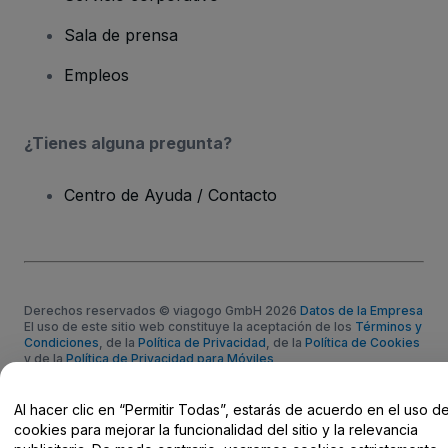
Sala de prensa
Empleos
¿Tienes alguna pregunta?
Centro de Ayuda / Contacto
Derechos reservados © viagogo GmbH 2026
Datos de la Empresa
El uso de este sitio web constituye la aceptación de los
Términos y
Condiciones
, de la
Política de Privacidad
, de la
Política de Cookies
y de la
Política de Privacidad para Móviles
No compartir mi información personal ni tus opciones de
privacidad
Al hacer clic en “Permitir Todas”, estarás de acuerdo en el uso d
cookies para mejorar la funcionalidad del sitio y la relevancia