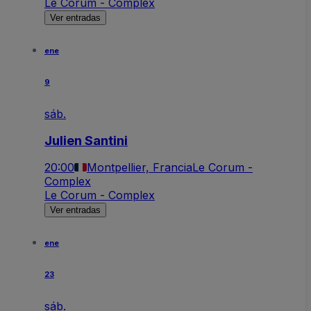
Le Corum - Complex
Ver entradas
ene
9
sáb.
Julien Santini
20:00
Montpellier, Francia
Le Corum -
Complex
Le Corum - Complex
Ver entradas
ene
23
sáb.