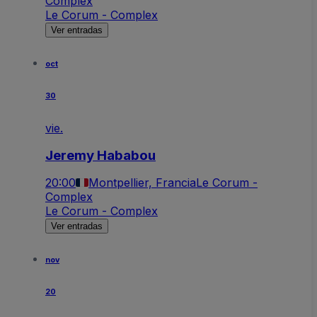
Complex
Le Corum - Complex
Ver entradas
oct
30
vie.
Jeremy Hababou
20:00
Montpellier, Francia
Le Corum -
Complex
Le Corum - Complex
Ver entradas
nov
20