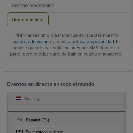
Dirección
de
correo
electrónico
Únete a la lista
Al iniciar sesión o crear una cuenta, aceptas nuestro
acuerdo de usuario
y nuestra
política de privacidad
. Es
posible que recibas notificaciones por SMS de nuestra
parte, pero puedes darte de baja en cualquier momento.
Eventos en directo en todo el mundo
Paraguay
Español (ES)
US$
Dolar estadounidense