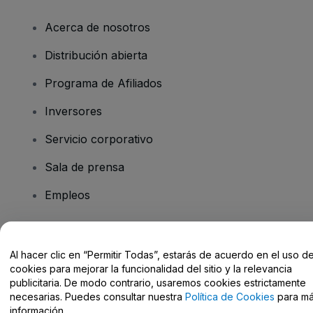
Acerca de nosotros
Distribución abierta
Programa de Afiliados
Inversores
Servicio corporativo
Sala de prensa
Empleos
¿Tienes alguna pregunta?
Al hacer clic en “Permitir Todas”, estarás de acuerdo en el uso d
cookies para mejorar la funcionalidad del sitio y la relevancia
Centro de Ayuda / Contacto
publicitaria. De modo contrario, usaremos cookies estrictamente
necesarias. Puedes consultar nuestra
Política de Cookies
para m
información.