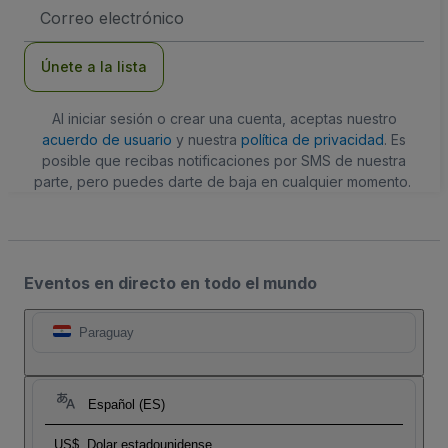
Dirección
de
correo
electrónico
Únete a la lista
Al iniciar sesión o crear una cuenta, aceptas nuestro
acuerdo de usuario
y nuestra
política de privacidad
. Es
posible que recibas notificaciones por SMS de nuestra
parte, pero puedes darte de baja en cualquier momento.
Eventos en directo en todo el mundo
Paraguay
Español (ES)
US$
Dolar estadounidense