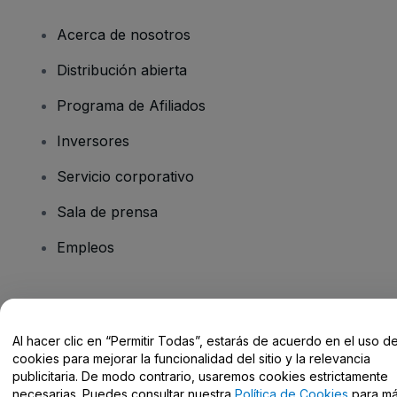
Acerca de nosotros
Distribución abierta
Programa de Afiliados
Inversores
Servicio corporativo
Sala de prensa
Empleos
¿Tienes alguna pregunta?
Al hacer clic en “Permitir Todas”, estarás de acuerdo en el uso d
Centro de Ayuda / Contacto
cookies para mejorar la funcionalidad del sitio y la relevancia
publicitaria. De modo contrario, usaremos cookies estrictamente
necesarias. Puedes consultar nuestra
Política de Cookies
para m