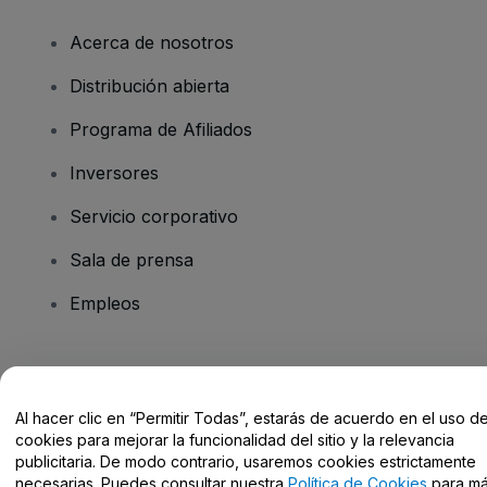
Acerca de nosotros
Distribución abierta
Programa de Afiliados
Inversores
Servicio corporativo
Sala de prensa
Empleos
¿Tienes alguna pregunta?
Al hacer clic en “Permitir Todas”, estarás de acuerdo en el uso d
Centro de Ayuda / Contacto
cookies para mejorar la funcionalidad del sitio y la relevancia
publicitaria. De modo contrario, usaremos cookies estrictamente
necesarias. Puedes consultar nuestra
Política de Cookies
para m