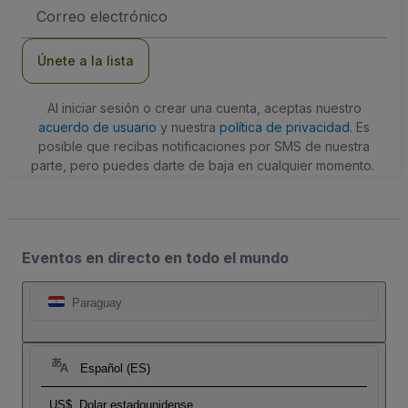
Dirección
de
correo
electrónico
Únete a la lista
Al iniciar sesión o crear una cuenta, aceptas nuestro
acuerdo de usuario
y nuestra
política de privacidad
. Es
posible que recibas notificaciones por SMS de nuestra
parte, pero puedes darte de baja en cualquier momento.
Eventos en directo en todo el mundo
Paraguay
Español (ES)
US$
Dolar estadounidense