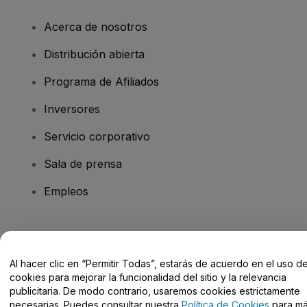
Acerca de nosotros
Distribución abierta
Programa de Afiliados
Inversores
Servicio corporativo
Sala de prensa
Empleos
¿Tienes alguna pregunta?
Al hacer clic en “Permitir Todas”, estarás de acuerdo en el uso d
Centro de Ayuda / Contacto
cookies para mejorar la funcionalidad del sitio y la relevancia
publicitaria. De modo contrario, usaremos cookies estrictamente
necesarias. Puedes consultar nuestra
Política de Cookies
para m