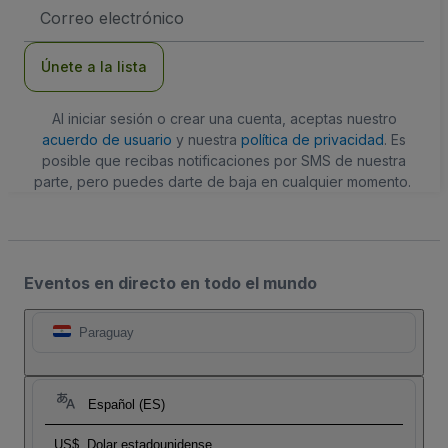
Dirección
de
correo
electrónico
Únete a la lista
Al iniciar sesión o crear una cuenta, aceptas nuestro
acuerdo de usuario
y nuestra
política de privacidad
. Es
posible que recibas notificaciones por SMS de nuestra
parte, pero puedes darte de baja en cualquier momento.
Eventos en directo en todo el mundo
Paraguay
Español (ES)
US$
Dolar estadounidense