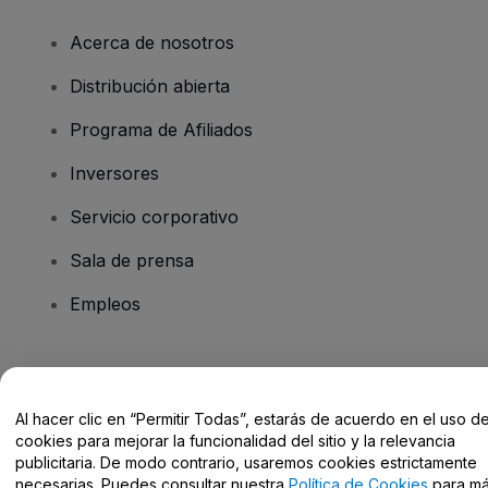
Acerca de nosotros
Distribución abierta
Programa de Afiliados
Inversores
Servicio corporativo
Sala de prensa
Empleos
¿Tienes alguna pregunta?
Al hacer clic en “Permitir Todas”, estarás de acuerdo en el uso d
Centro de Ayuda / Contacto
cookies para mejorar la funcionalidad del sitio y la relevancia
publicitaria. De modo contrario, usaremos cookies estrictamente
necesarias. Puedes consultar nuestra
Política de Cookies
para m