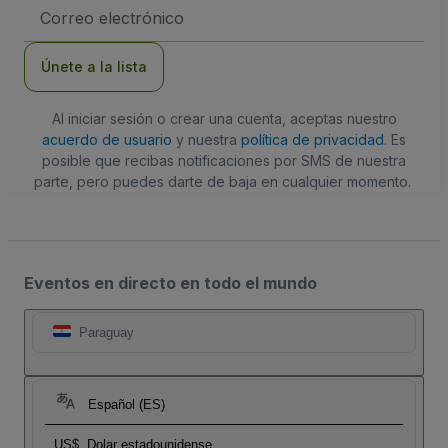
Dirección
de
correo
electrónico
Únete a la lista
Al iniciar sesión o crear una cuenta, aceptas nuestro
acuerdo de usuario
y nuestra
política de privacidad
. Es
posible que recibas notificaciones por SMS de nuestra
parte, pero puedes darte de baja en cualquier momento.
Eventos en directo en todo el mundo
Paraguay
Español (ES)
US$
Dolar estadounidense