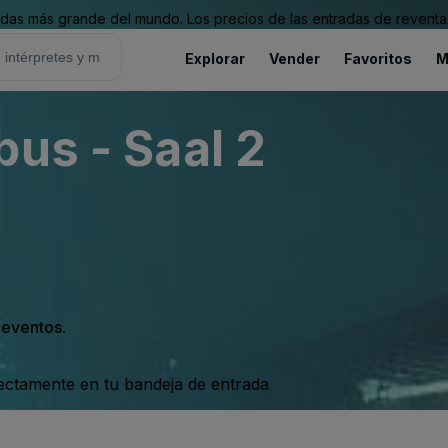
as más grande del mundo. Los precios de las entradas de reventa 
Explorar
Vender
Favoritos
M
bus - Saal 2
s eventos.
rectamente en tu bandeja de entrada