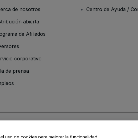
erca de nosotros
Centro de Ayuda / Co
stribución abierta
ograma de Afiliados
versores
rvicio corporativo
la de prensa
pleos
resa
os y Condiciones
, de la
Política de Privacidad
, de la
Política de Cookies
y de
 el uso de cookies para mejorar la funcionalidad