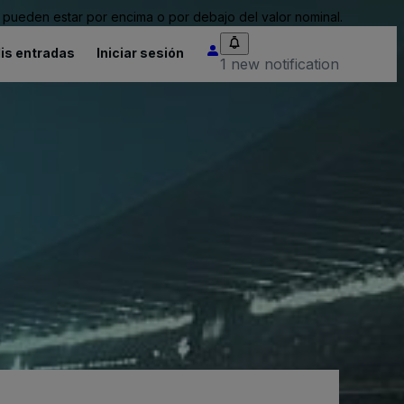
pueden estar por encima o por debajo del valor nominal.
is entradas
Iniciar sesión
1 new notification