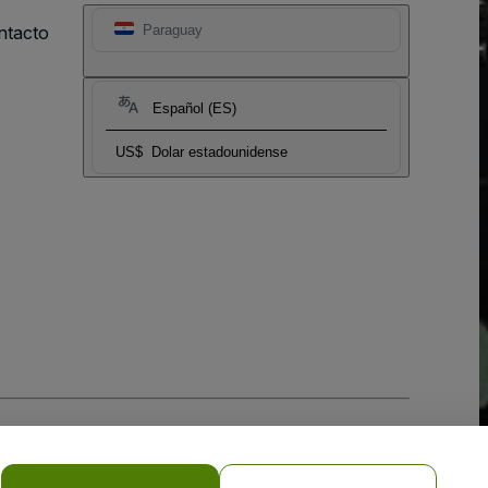
ntacto
Paraguay
Español (ES)
US$
Dolar estadounidense
 la
Política de Privacidad para Móviles