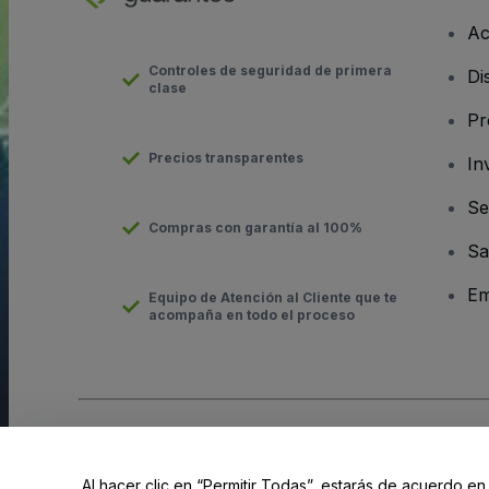
Ac
Controles de seguridad de primera
Di
clase
Pr
Precios transparentes
In
Se
Compras con garantía al 100%
Sa
Em
Equipo de Atención al Cliente que te
acompaña en todo el proceso
Derechos reservados © viagogo GmbH 2026
Datos de la Emp
El uso de este sitio web constituye la aceptación de los
Términ
Al hacer clic en “Permitir Todas”, estarás de acuerdo en