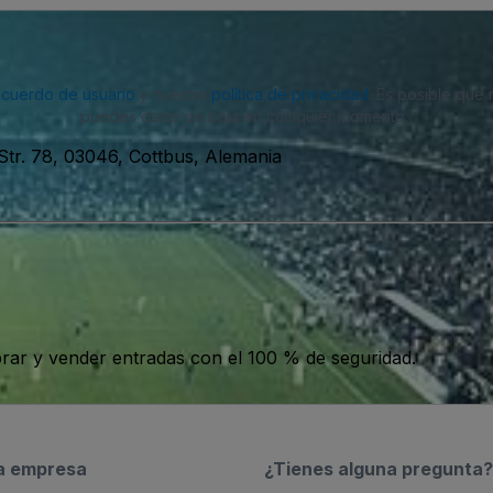
acuerdo de usuario
y nuestra
política de privacidad
. Es posible que
puedes darte de baja en cualquier momento.
 Str. 78, 03046, Cottbus, Alemania
ar y vender entradas con el 100 % de seguridad.
a empresa
¿Tienes alguna pregunta?