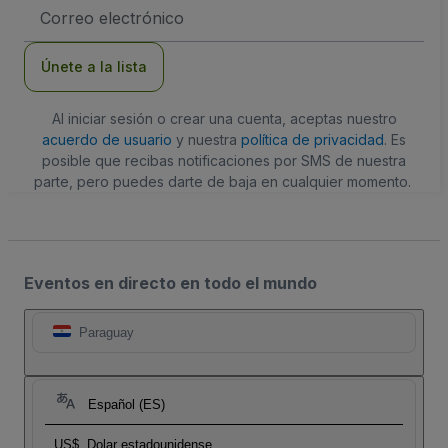
Dirección
de
correo
electrónico
Únete a la lista
Al iniciar sesión o crear una cuenta, aceptas nuestro
acuerdo de usuario
y nuestra
política de privacidad
. Es
posible que recibas notificaciones por SMS de nuestra
parte, pero puedes darte de baja en cualquier momento.
Eventos en directo en todo el mundo
Paraguay
Español (ES)
US$
Dolar estadounidense