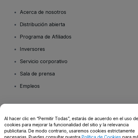
Acerca de nosotros
Distribución abierta
Programa de Afiliados
Inversores
Servicio corporativo
Sala de prensa
Empleos
¿Tienes alguna pregunta?
Al hacer clic en “Permitir Todas”, estarás de acuerdo en el uso d
Centro de Ayuda / Contacto
cookies para mejorar la funcionalidad del sitio y la relevancia
publicitaria. De modo contrario, usaremos cookies estrictamente
necesarias. Puedes consultar nuestra
Política de Cookies
para m