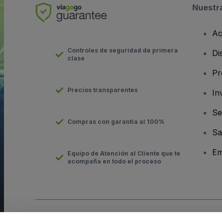
Nuestr
Ac
Controles de seguridad de primera
Di
clase
Pr
Precios transparentes
In
Se
Compras con garantía al 100%
Sa
Em
Equipo de Atención al Cliente que te
acompaña en todo el proceso