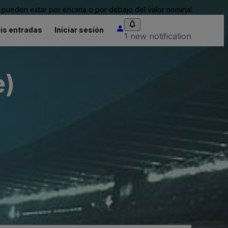
pueden estar por encima o por debajo del valor nominal.
is entradas
Iniciar sesión
1 new notification
e)