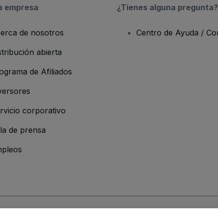
a empresa
¿Tienes alguna pregunta?
erca de nosotros
Centro de Ayuda / Co
stribución abierta
ograma de Afiliados
versores
rvicio corporativo
la de prensa
pleos