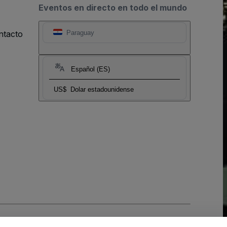
Eventos en directo en todo el mundo
ntacto
Paraguay
Español (ES)
US$
Dolar estadounidense