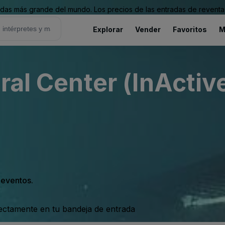
as más grande del mundo. Los precios de las entradas de reventa 
Explorar
Vender
Favoritos
M
ral Center (InActiv
s eventos.
rectamente en tu bandeja de entrada