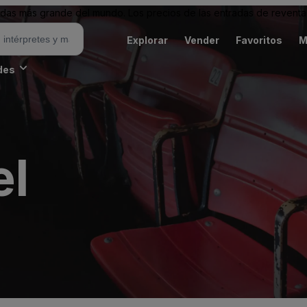
as más grande del mundo. Los precios de las entradas de reventa 
Explorar
Vender
Favoritos
M
des
el