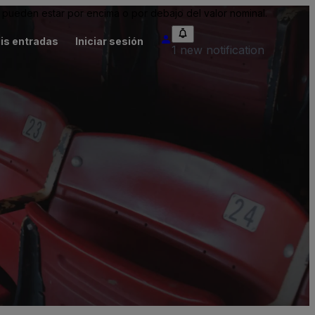
pueden estar por encima o por debajo del valor nominal.
is entradas
Iniciar sesión
1 new notification