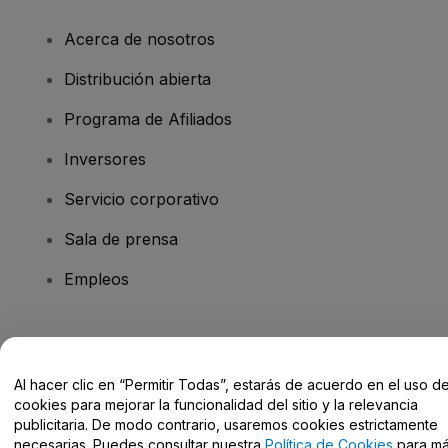
Acerca de nosotros
Distribución abierta
Programa de Afiliados
Inversores
Servicio corporativo
Sala de prensa
Empleos
¿Tienes alguna pregunta?
Al hacer clic en “Permitir Todas”, estarás de acuerdo en el uso d
Centro de Ayuda / Contacto
cookies para mejorar la funcionalidad del sitio y la relevancia
publicitaria. De modo contrario, usaremos cookies estrictamente
necesarias. Puedes consultar nuestra
Política de Cookies
para m