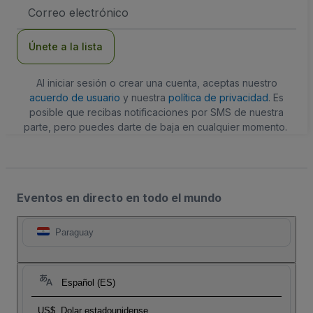
Dirección
de
correo
electrónico
Únete a la lista
Al iniciar sesión o crear una cuenta, aceptas nuestro
acuerdo de usuario
y nuestra
política de privacidad
. Es
posible que recibas notificaciones por SMS de nuestra
parte, pero puedes darte de baja en cualquier momento.
Eventos en directo en todo el mundo
Paraguay
Español (ES)
US$
Dolar estadounidense