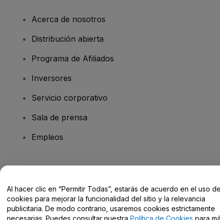
Acerca de nosotros
Distribución abierta
Programa de Afiliados
Inversores
Servicio corporativo
Sala de prensa
Empleos
¿Tienes alguna pregunta?
Al hacer clic en “Permitir Todas”, estarás de acuerdo en el uso d
Centro de Ayuda / Contacto
cookies para mejorar la funcionalidad del sitio y la relevancia
publicitaria. De modo contrario, usaremos cookies estrictamente
necesarias. Puedes consultar nuestra
Política de Cookies
para m