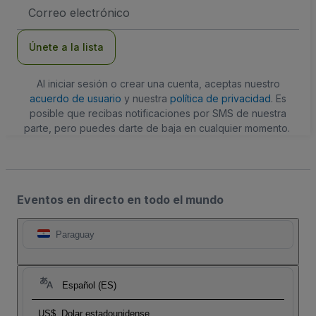
Dirección
de
correo
electrónico
Únete a la lista
Al iniciar sesión o crear una cuenta, aceptas nuestro
acuerdo de usuario
y nuestra
política de privacidad
. Es
posible que recibas notificaciones por SMS de nuestra
parte, pero puedes darte de baja en cualquier momento.
Eventos en directo en todo el mundo
Paraguay
Español (ES)
US$
Dolar estadounidense