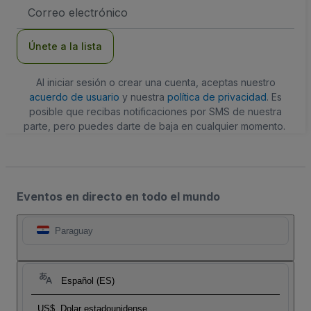
Dirección
de
correo
electrónico
Únete a la lista
Al iniciar sesión o crear una cuenta, aceptas nuestro
acuerdo de usuario
y nuestra
política de privacidad
. Es
posible que recibas notificaciones por SMS de nuestra
parte, pero puedes darte de baja en cualquier momento.
Eventos en directo en todo el mundo
Paraguay
Español (ES)
US$
Dolar estadounidense