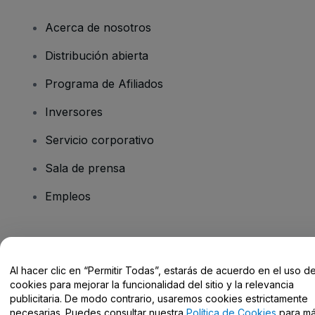
Acerca de nosotros
Distribución abierta
Programa de Afiliados
Inversores
Servicio corporativo
Sala de prensa
Empleos
¿Tienes alguna pregunta?
Al hacer clic en “Permitir Todas”, estarás de acuerdo en el uso d
Centro de Ayuda / Contacto
cookies para mejorar la funcionalidad del sitio y la relevancia
publicitaria. De modo contrario, usaremos cookies estrictamente
necesarias. Puedes consultar nuestra
Política de Cookies
para m