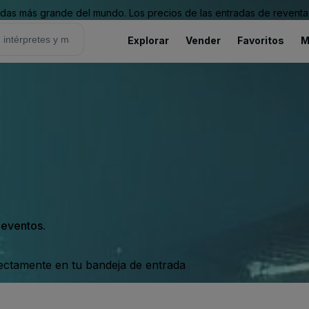
as más grande del mundo. Los precios de las entradas de reventa 
Explorar
Vender
Favoritos
M
s eventos.
rectamente en tu bandeja de entrada