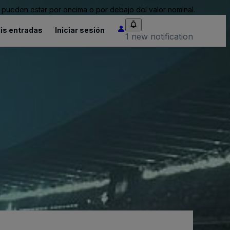
pueden estar por encima o por debajo del valor nominal.
is entradas
Iniciar sesión
1 new notification