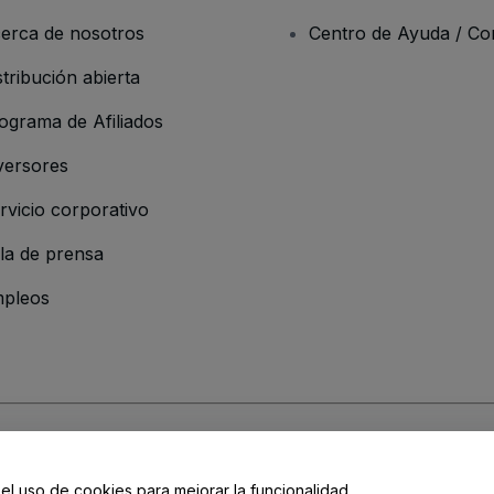
erca de nosotros
Centro de Ayuda / Co
stribución abierta
ograma de Afiliados
versores
rvicio corporativo
la de prensa
pleos
resa
os y Condiciones
, de la
Política de Privacidad
, de la
Política de Cookies
y de
 el uso de cookies para mejorar la funcionalidad