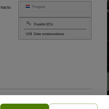
ntacto
Paraguay
Español (ES)
US$
Dolar estadounidense
 la
Política de Privacidad para Móviles