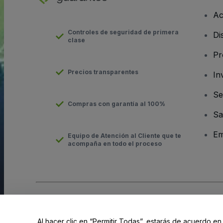
Ac
Controles de seguridad de primera
Di
clase
Pr
Precios transparentes
In
Se
Compras con garantía al 100%
Sa
Em
Equipo de Atención al Cliente que te
acompaña en todo el proceso
Derechos reservados © viagogo GmbH 2026
Datos de la Emp
El uso de este sitio web constituye la aceptación de los
Términ
Al hacer clic en “Permitir Todas”, estarás de acuerdo en