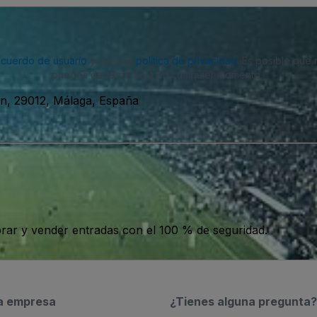
acuerdo de usuario
y nuestra
política de privacidad
. Es posible que
puedes darte de baja en cualquier momento.
in, 29012, Málaga, España
ar y vender entradas con el 100 % de seguridad.
a empresa
¿Tienes alguna pregunta?