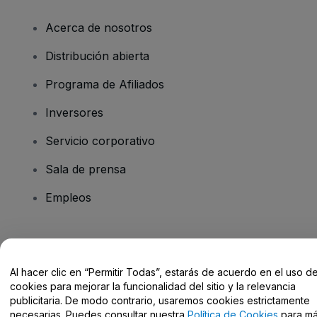
Acerca de nosotros
Distribución abierta
Programa de Afiliados
Inversores
Servicio corporativo
Sala de prensa
Empleos
¿Tienes alguna pregunta?
Al hacer clic en “Permitir Todas”, estarás de acuerdo en el uso d
Centro de Ayuda / Contacto
cookies para mejorar la funcionalidad del sitio y la relevancia
publicitaria. De modo contrario, usaremos cookies estrictamente
necesarias. Puedes consultar nuestra
Política de Cookies
para m