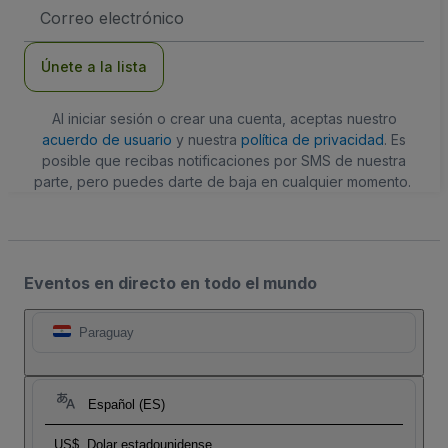
Dirección
de
correo
electrónico
Únete a la lista
Al iniciar sesión o crear una cuenta, aceptas nuestro
acuerdo de usuario
y nuestra
política de privacidad
. Es
posible que recibas notificaciones por SMS de nuestra
parte, pero puedes darte de baja en cualquier momento.
Eventos en directo en todo el mundo
Paraguay
Español (ES)
US$
Dolar estadounidense