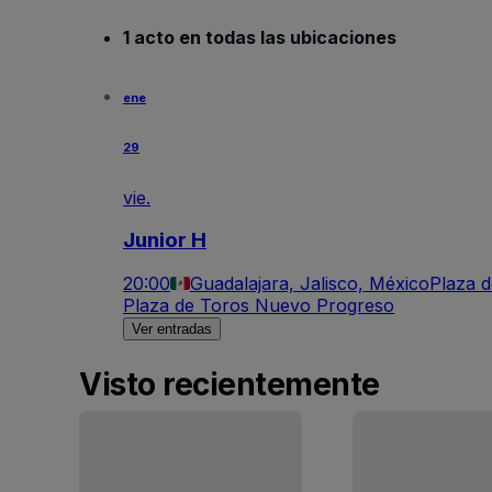
1 acto en todas las ubicaciones
ene
29
vie.
Junior H
20:00
Guadalajara, Jalisco, México
Plaza 
Plaza de Toros Nuevo Progreso
Ver entradas
Visto recientemente