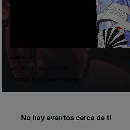
Junior H
vie., 29 ene. 2027 • 20:00
Plaza de Toros Nuevo Progreso
No hay eventos cerca de ti