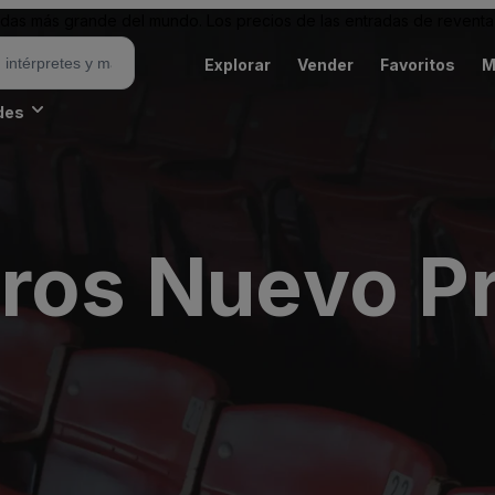
as más grande del mundo. Los precios de las entradas de reventa 
Explorar
Vender
Favoritos
M
des
oros Nuevo P