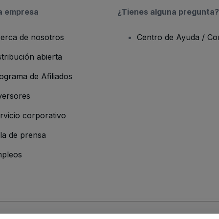
a empresa
¿Tienes alguna pregunta?
erca de nosotros
Centro de Ayuda / Co
stribución abierta
ograma de Afiliados
versores
rvicio corporativo
la de prensa
pleos