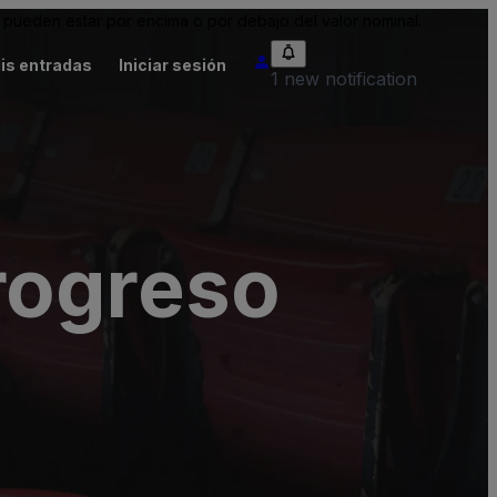
pueden estar por encima o por debajo del valor nominal.
is entradas
Iniciar sesión
1 new notification
rogreso