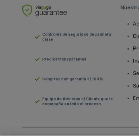
Nuestr
Ac
Controles de seguridad de primera
Di
clase
Pr
Precios transparentes
In
Se
Compras con garantía al 100%
Sa
Em
Equipo de Atención al Cliente que te
acompaña en todo el proceso