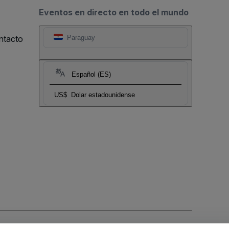
Eventos en directo en todo el mundo
ntacto
Paraguay
Español (ES)
US$
Dolar estadounidense