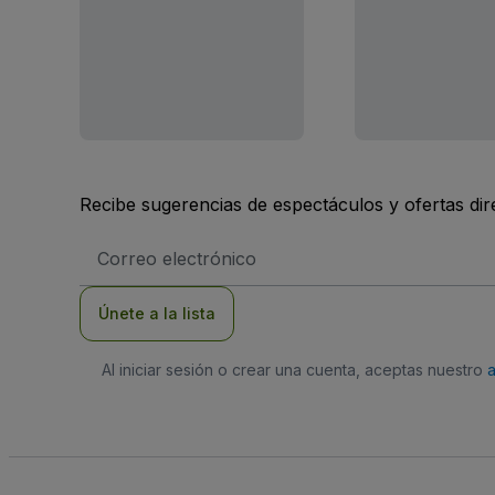
Recibe sugerencias de espectáculos y ofertas di
Dirección
de
correo
electrónico
Únete a la lista
Al iniciar sesión o crear una cuenta, aceptas nuestro