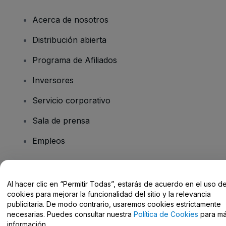
Acerca de nosotros
Distribución abierta
Programa de Afiliados
Inversores
Servicio corporativo
Sala de prensa
Empleos
¿Tienes alguna pregunta?
Al hacer clic en “Permitir Todas”, estarás de acuerdo en el uso d
cookies para mejorar la funcionalidad del sitio y la relevancia
Centro de Ayuda / Contacto
publicitaria. De modo contrario, usaremos cookies estrictamente
necesarias. Puedes consultar nuestra
Política de Cookies
para m
información.