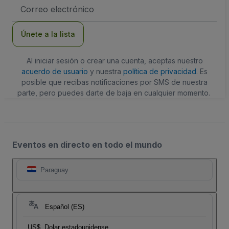
Dirección
de
correo
electrónico
Únete a la lista
Al iniciar sesión o crear una cuenta, aceptas nuestro
acuerdo de usuario
y nuestra
política de privacidad
. Es
posible que recibas notificaciones por SMS de nuestra
parte, pero puedes darte de baja en cualquier momento.
Eventos en directo en todo el mundo
Paraguay
Español (ES)
US$
Dolar estadounidense