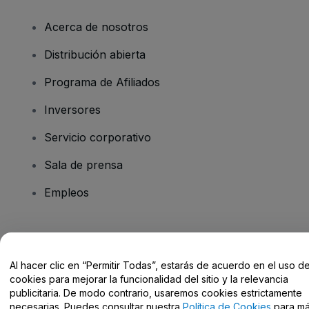
Acerca de nosotros
Distribución abierta
Programa de Afiliados
Inversores
Servicio corporativo
Sala de prensa
Empleos
¿Tienes alguna pregunta?
Al hacer clic en “Permitir Todas”, estarás de acuerdo en el uso d
Centro de Ayuda / Contacto
cookies para mejorar la funcionalidad del sitio y la relevancia
publicitaria. De modo contrario, usaremos cookies estrictamente
necesarias. Puedes consultar nuestra
Política de Cookies
para m