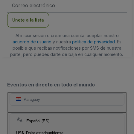
Dirección
de
correo
electrónico
Únete a la lista
Al iniciar sesión o crear una cuenta, aceptas nuestro
acuerdo de usuario
y nuestra
política de privacidad
. Es
posible que recibas notificaciones por SMS de nuestra
parte, pero puedes darte de baja en cualquier momento.
Eventos en directo en todo el mundo
Paraguay
Español (ES)
US$
Dolar estadounidense