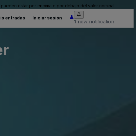
pueden estar por encima o por debajo del valor nominal.
is entradas
Iniciar sesión
1 new notification
er