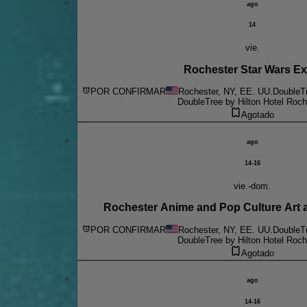
ago
14
vie.
Rochester Star Wars E
POR CONFIRMAR
Rochester, NY, EE. UU.
DoubleTr
DoubleTree by Hilton Hotel Roch
Agotado
ago
14-16
vie.-dom.
Rochester Anime and Pop Culture Art 
POR CONFIRMAR
Rochester, NY, EE. UU.
DoubleTr
DoubleTree by Hilton Hotel Roch
Agotado
ago
14-16