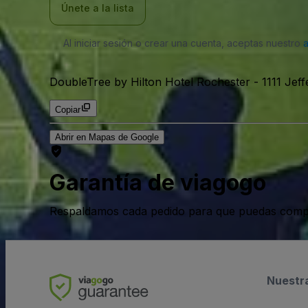
Únete a la lista
Al iniciar sesión o crear una cuenta, aceptas nuestro
DoubleTree by Hilton Hotel Rochester
-
1111 Jef
Copiar
Abrir en Mapas de Google
Garantía de viagogo
Respaldamos cada pedido para que puedas compr
Nuestr