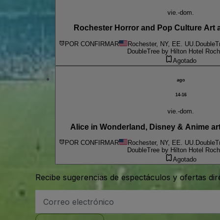
vie.-dom.
Rochester Horror and Pop Culture Art
POR CONFIRMAR
Rochester, NY, EE. UU.
DoubleTr
DoubleTree by Hilton Hotel Roch
Agotado
ago
14-16
vie.-dom.
Alice in Wonderland, Disney & Anime a
POR CONFIRMAR
Rochester, NY, EE. UU.
DoubleTr
DoubleTree by Hilton Hotel Roch
Agotado
Recibe sugerencias de espectáculos y ofertas di
Dirección
de
correo
electrónico