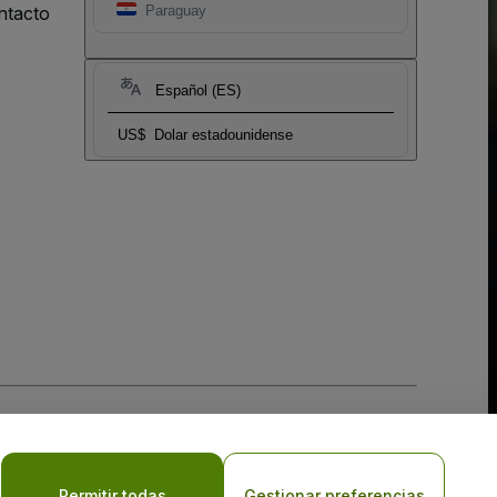
ntacto
Paraguay
Español (ES)
US$
Dolar estadounidense
 la
Política de Privacidad para Móviles
Permitir todas
Gestionar preferencias