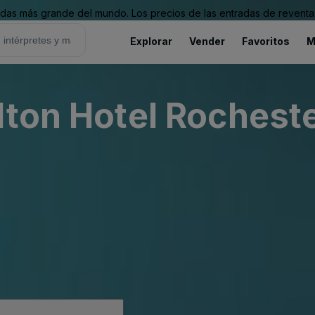
as más grande del mundo. Los precios de las entradas de reventa 
Explorar
Vender
Favoritos
M
lton Hotel Rochest