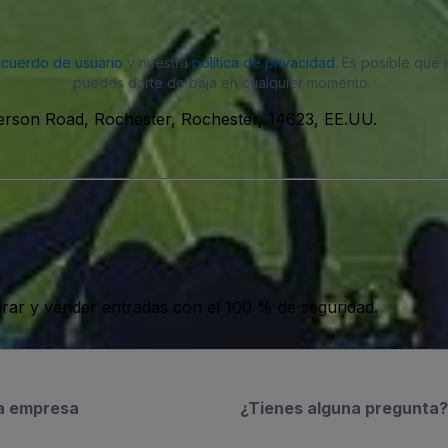
acuerdo de usuario
y nuestra
política de privacidad
. Es posible que
puedes darte de baja en cualquier momento.
ferson Road, Rochester, Rochester, 14623, EE.UU.
ar y vender entradas con el 100 % de seguridad.
a empresa
¿Tienes alguna pregunta?