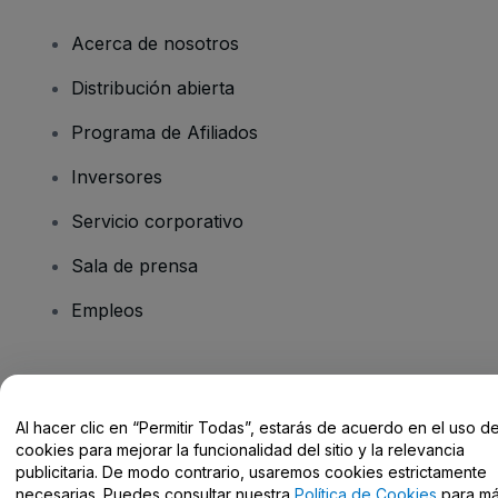
Acerca de nosotros
Distribución abierta
Programa de Afiliados
Inversores
Servicio corporativo
Sala de prensa
Empleos
¿Tienes alguna pregunta?
Al hacer clic en “Permitir Todas”, estarás de acuerdo en el uso d
Centro de Ayuda / Contacto
cookies para mejorar la funcionalidad del sitio y la relevancia
publicitaria. De modo contrario, usaremos cookies estrictamente
necesarias. Puedes consultar nuestra
Política de Cookies
para m