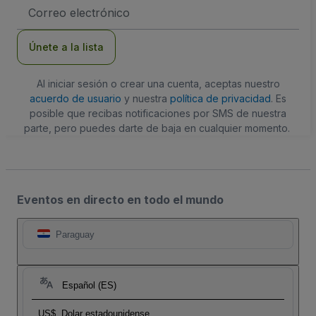
Dirección
de
correo
electrónico
Únete a la lista
Al iniciar sesión o crear una cuenta, aceptas nuestro
acuerdo de usuario
y nuestra
política de privacidad
. Es
posible que recibas notificaciones por SMS de nuestra
parte, pero puedes darte de baja en cualquier momento.
Eventos en directo en todo el mundo
Paraguay
Español (ES)
US$
Dolar estadounidense