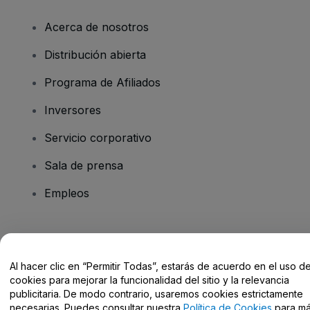
Acerca de nosotros
Distribución abierta
Programa de Afiliados
Inversores
Servicio corporativo
Sala de prensa
Empleos
¿Tienes alguna pregunta?
Al hacer clic en “Permitir Todas”, estarás de acuerdo en el uso d
Centro de Ayuda / Contacto
cookies para mejorar la funcionalidad del sitio y la relevancia
publicitaria. De modo contrario, usaremos cookies estrictamente
necesarias. Puedes consultar nuestra
Política de Cookies
para m