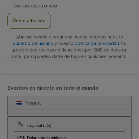
Dirección
de
correo
electrónico
Únete a la lista
Al iniciar sesión o crear una cuenta, aceptas nuestro
acuerdo de usuario
y nuestra
política de privacidad
. Es
posible que recibas notificaciones por SMS de nuestra
parte, pero puedes darte de baja en cualquier momento.
Eventos en directo en todo el mundo
Paraguay
Español (ES)
US$
Dolar estadounidense