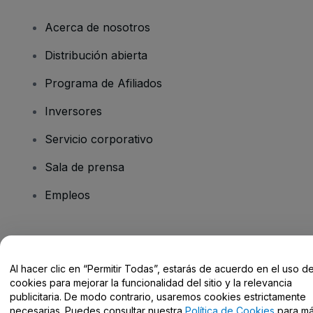
Acerca de nosotros
Distribución abierta
Programa de Afiliados
Inversores
Servicio corporativo
Sala de prensa
Empleos
¿Tienes alguna pregunta?
Al hacer clic en “Permitir Todas”, estarás de acuerdo en el uso d
Centro de Ayuda / Contacto
cookies para mejorar la funcionalidad del sitio y la relevancia
publicitaria. De modo contrario, usaremos cookies estrictamente
necesarias. Puedes consultar nuestra
Política de Cookies
para m