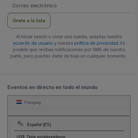
Dirección
de
correo
electrónico
Únete a la lista
Al iniciar sesión o crear una cuenta, aceptas nuestro
acuerdo de usuario
y nuestra
política de privacidad
. Es
posible que recibas notificaciones por SMS de nuestra
parte, pero puedes darte de baja en cualquier momento.
Eventos en directo en todo el mundo
Paraguay
Español (ES)
US$
Dolar estadounidense