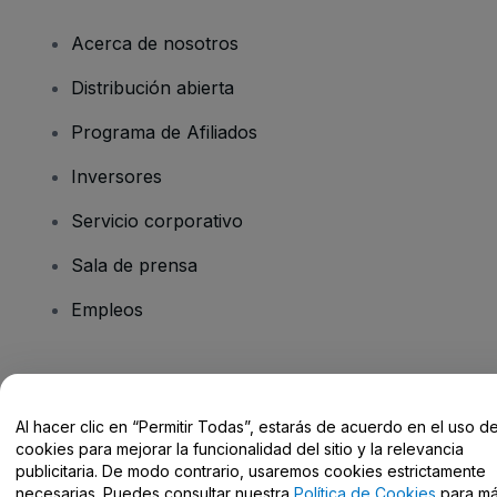
Acerca de nosotros
Distribución abierta
Programa de Afiliados
Inversores
Servicio corporativo
Sala de prensa
Empleos
¿Tienes alguna pregunta?
Al hacer clic en “Permitir Todas”, estarás de acuerdo en el uso d
Centro de Ayuda / Contacto
cookies para mejorar la funcionalidad del sitio y la relevancia
publicitaria. De modo contrario, usaremos cookies estrictamente
necesarias. Puedes consultar nuestra
Política de Cookies
para m