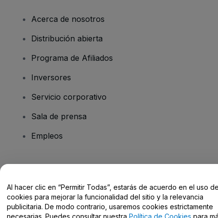
Acerca de nosotros
Distribución abierta
Programa de Afiliados
Inversores
Servicio corporativo
Sala de prensa
Empleos
¿Tienes alguna pregunta?
Al hacer clic en “Permitir Todas”, estarás de acuerdo en el uso d
Centro de Ayuda / Contacto
cookies para mejorar la funcionalidad del sitio y la relevancia
publicitaria. De modo contrario, usaremos cookies estrictamente
necesarias. Puedes consultar nuestra
Política de Cookies
para m