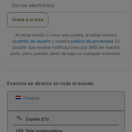
Dirección
de
correo
electrónico
Únete a la lista
Al iniciar sesión o crear una cuenta, aceptas nuestro
acuerdo de usuario
y nuestra
política de privacidad
. Es
posible que recibas notificaciones por SMS de nuestra
parte, pero puedes darte de baja en cualquier momento.
Eventos en directo en todo el mundo
Paraguay
Español (ES)
US$
Dolar estadounidense