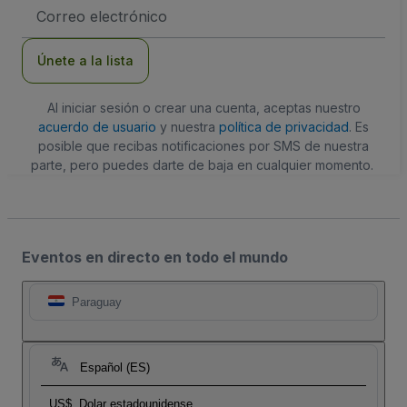
Dirección
de
correo
electrónico
Únete a la lista
Al iniciar sesión o crear una cuenta, aceptas nuestro
acuerdo de usuario
y nuestra
política de privacidad
. Es
posible que recibas notificaciones por SMS de nuestra
parte, pero puedes darte de baja en cualquier momento.
Eventos en directo en todo el mundo
Paraguay
Español (ES)
US$
Dolar estadounidense