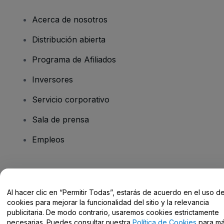
Acerca de nosotros
Distribución abierta
Programa de Afiliados
Inversores
Servicio corporativo
Sala de prensa
Empleos
¿Tienes alguna pregunta?
Al hacer clic en “Permitir Todas”, estarás de acuerdo en el uso d
Centro de Ayuda / Contacto
cookies para mejorar la funcionalidad del sitio y la relevancia
publicitaria. De modo contrario, usaremos cookies estrictamente
necesarias. Puedes consultar nuestra
Política de Cookies
para m