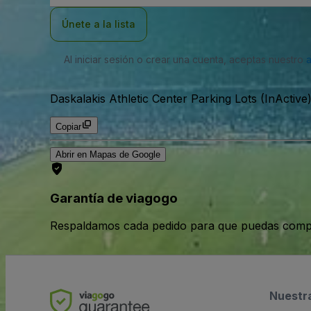
correo
electrónico
Únete a la lista
Al iniciar sesión o crear una cuenta, aceptas nuestro
Daskalakis Athletic Center Parking Lots (InActive
Copiar
Abrir en Mapas de Google
Garantía de viagogo
Respaldamos cada pedido para que puedas compr
Nuestr