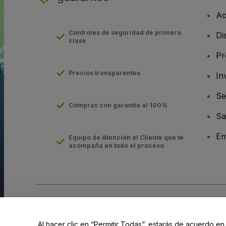
Ac
Controles de seguridad de primera
Di
clase
Pr
Precios transparentes
In
Se
Compras con garantía al 100%
Sa
Em
Equipo de Atención al Cliente que te
acompaña en todo el proceso
Derechos reservados © viagogo GmbH 2026
Datos de la Emp
El uso de este sitio web constituye la aceptación de los
Términ
Al hacer clic en “Permitir Todas”, estarás de acuerdo en