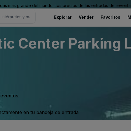
as más grande del mundo. Los precios de las entradas de reventa 
Explorar
Vender
Favoritos
M
ic Center Parking L
s eventos.
rectamente en tu bandeja de entrada