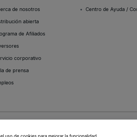
erca de nosotros
Centro de Ayuda / Co
stribución abierta
ograma de Afiliados
versores
rvicio corporativo
la de prensa
pleos
resa
os y Condiciones
, de la
Política de Privacidad
, de la
Política de Cookies
y de
 el uso de cookies para mejorar la funcionalidad