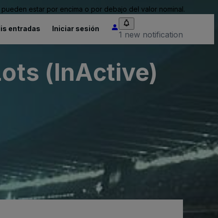
pueden estar por encima o por debajo del valor nominal.
is entradas
Iniciar sesión
1 new notification
ots (InActive)