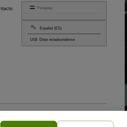
ntacto
Paraguay
Español (ES)
US$
Dolar estadounidense
 la
Política de Privacidad para Móviles