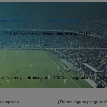
acuerdo de usuario
y nuestra
política de privacidad
. Es posible que
puedes darte de baja en cualquier momento.
)
-
3301 Market Street, Philadelphia, 19104, EE.UU.
ar y vender entradas con el 100 % de seguridad.
a empresa
¿Tienes alguna pregunta?