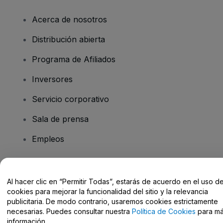
Acerca de nosotros
Distribución abierta
Programa de Afiliados
Inversores
Servicio corporativo
Sala de prensa
Empleos
¿Tienes alguna pregunta?
Al hacer clic en “Permitir Todas”, estarás de acuerdo en el uso d
cookies para mejorar la funcionalidad del sitio y la relevancia
Centro de Ayuda / Contacto
publicitaria. De modo contrario, usaremos cookies estrictamente
necesarias. Puedes consultar nuestra
Política de Cookies
para m
información.