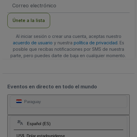
Dirección
de
correo
electrónico
Únete a la lista
Al iniciar sesión o crear una cuenta, aceptas nuestro
acuerdo de usuario
y nuestra
política de privacidad
. Es
posible que recibas notificaciones por SMS de nuestra
parte, pero puedes darte de baja en cualquier momento.
Eventos en directo en todo el mundo
Paraguay
Español (ES)
US$
Dolar estadounidense