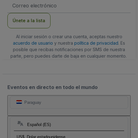
Dirección
de
correo
electrónico
Únete a la lista
Al iniciar sesión o crear una cuenta, aceptas nuestro
acuerdo de usuario
y nuestra
política de privacidad
. Es
posible que recibas notificaciones por SMS de nuestra
parte, pero puedes darte de baja en cualquier momento.
Eventos en directo en todo el mundo
Paraguay
Español (ES)
US$
Dolar estadounidense