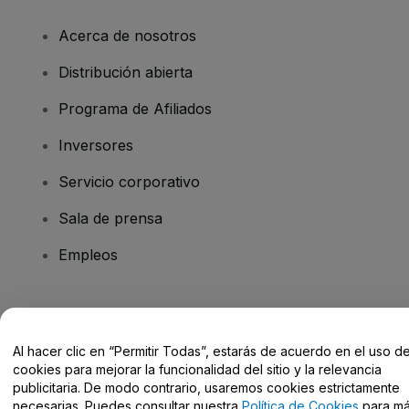
Acerca de nosotros
Distribución abierta
Programa de Afiliados
Inversores
Servicio corporativo
Sala de prensa
Empleos
¿Tienes alguna pregunta?
Al hacer clic en “Permitir Todas”, estarás de acuerdo en el uso d
Centro de Ayuda / Contacto
cookies para mejorar la funcionalidad del sitio y la relevancia
publicitaria. De modo contrario, usaremos cookies estrictamente
necesarias. Puedes consultar nuestra
Política de Cookies
para m