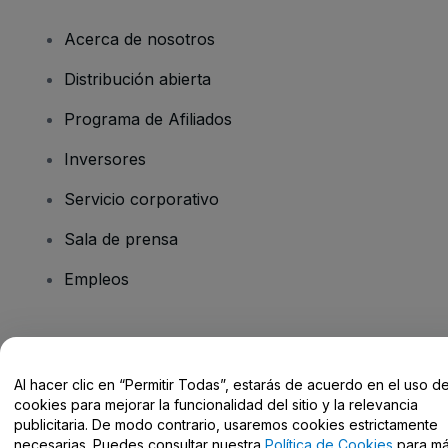
Acerca de nosotros
Distribución abierta
Programa de Afiliados
Inversores
Servicio corporativo
Sala de prensa
Empleos
¿Tienes alguna pregunta?
Al hacer clic en “Permitir Todas”, estarás de acuerdo en el uso d
Centro de Ayuda / Contacto
cookies para mejorar la funcionalidad del sitio y la relevancia
publicitaria. De modo contrario, usaremos cookies estrictamente
necesarias. Puedes consultar nuestra
Política de Cookies
para m