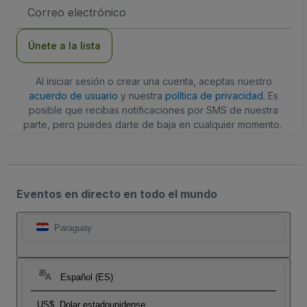
Dirección
de
correo
electrónico
Únete a la lista
Al iniciar sesión o crear una cuenta, aceptas nuestro
acuerdo de usuario
y nuestra
política de privacidad
. Es
posible que recibas notificaciones por SMS de nuestra
parte, pero puedes darte de baja en cualquier momento.
Eventos en directo en todo el mundo
Paraguay
Español (ES)
US$
Dolar estadounidense