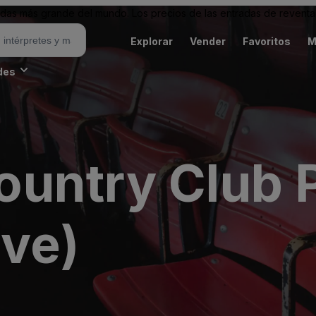
as más grande del mundo. Los precios de las entradas de reventa 
Explorar
Vender
Favoritos
M
des
untry Club 
ive)