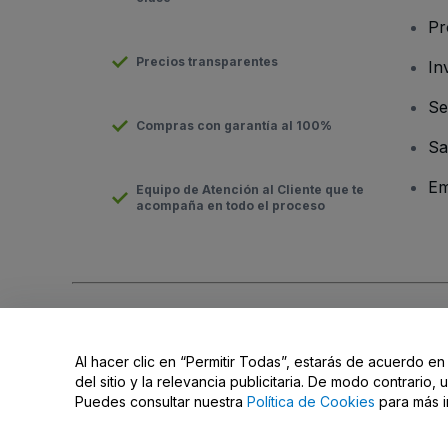
Pr
Precios transparentes
In
Se
Compras con garantía al 100%
Sa
Em
Equipo de Atención al Cliente que te
acompaña en todo el proceso
Derechos reservados © viagogo GmbH 2026
Datos de la Emp
El uso de este sitio web constituye la aceptación de los
Términ
Al hacer clic en “Permitir Todas”, estarás de acuerdo en
No compartir mi información personal ni tus opciones de priva
del sitio y la relevancia publicitaria. De modo contrario
Puedes consultar nuestra
Política de Cookies
para más i