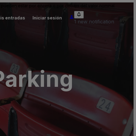
pueden estar por encima o por debajo del valor nominal.
is entradas
Iniciar sesión
1 new notification
Parking