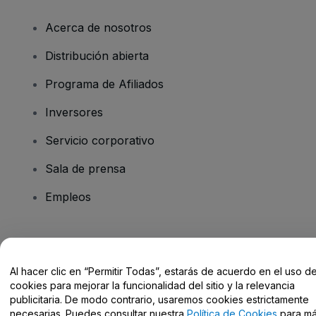
Acerca de nosotros
Distribución abierta
Programa de Afiliados
Inversores
Servicio corporativo
Sala de prensa
Empleos
¿Tienes alguna pregunta?
Al hacer clic en “Permitir Todas”, estarás de acuerdo en el uso d
Centro de Ayuda / Contacto
cookies para mejorar la funcionalidad del sitio y la relevancia
publicitaria. De modo contrario, usaremos cookies estrictamente
necesarias. Puedes consultar nuestra
Política de Cookies
para m