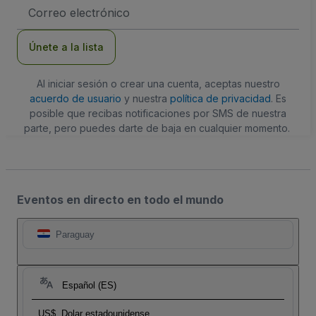
Dirección
de
correo
electrónico
Únete a la lista
Al iniciar sesión o crear una cuenta, aceptas nuestro
acuerdo de usuario
y nuestra
política de privacidad
. Es
posible que recibas notificaciones por SMS de nuestra
parte, pero puedes darte de baja en cualquier momento.
Eventos en directo en todo el mundo
Paraguay
Español (ES)
US$
Dolar estadounidense